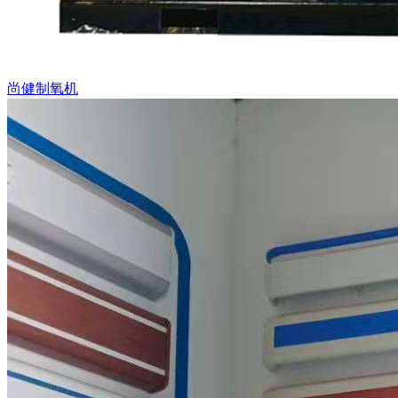
尚健制氧机