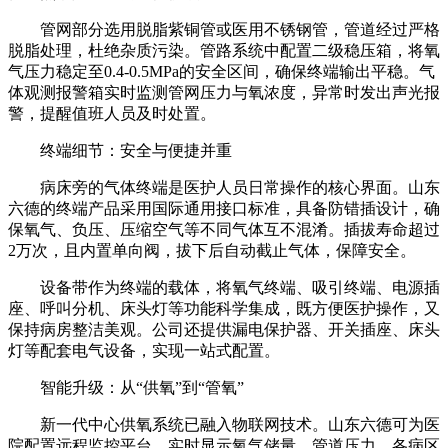
管网部分选用脱脂紫铜管或医用不锈钢管，管道经过严格
脱脂处理，杜绝杂质污染。管路系统中配置二级稳压箱，将氧
气压力稳定至0.4-0.5MPa的安全区间，确保终端输出平稳。气
体观测报警箱实时监测管网压力与氧浓度，异常时发出声光报
警，提醒值班人员及时处置。
终端细节：安全与便捷并重
病床旁的气体终端是医护人员日常操作的核心界面。山东
六德的终端产品采用国际通用接口标准，具备防错插设计，确
保氧气、负压、压缩空气等不同气体互不混淆。插拔寿命超过
2万次，且内置单向阀，拔下后自动截止气体，保障安全。
设备带作为终端的载体，将氧气终端、吸引终端、电源插
座、呼叫分机、床头灯等功能科学集成，既方便医护操作，又
保持病房整洁美观。公司还提供漏电保护器、开关插座、床头
灯等配套电气设备，实现一站式配置。
智能升级：从“供氧”到“管氧”
新一代中心供氧系统已融入物联网技术。山东六德可为医
院配置远程监控平台，实时显示氧气储量、管道压力、各病区