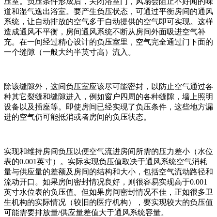
压室。负压条件形成后，关闭浴室门，风扇会阻止不好闻的味
道和湿气逸出浴室。要产生负压状态，可通过平衡房间的通风
系统，让自动排放的空气多于自动提供的空气即可实现。这样
造成通风不平衡，房间通风系统不断从房间外面吸进空气补
充。在一间经过精心设计的负压室里，空气完全通过门下面的
一个缝隙（一般大约半英寸高）流入。
除该缝隙外，这间负压室应该尽可能密封，以防止空气通过各
种其它裂缝和缝隙进入，例如窗户四周的各种缝隙，墙上照明
设备以及插座等。即使房间已经实现了负压条件，这些地方漏
进的空气仍可能抵消或者房间的负压状态。
实现和维持房间负压以便空气流进房间所需的压力差小（水位
表的0.001英寸）。实际实现负压值取决于通风系统空气消耗
量与供应量的差额及房间的结构和大小，包括空气流动路径和
流动开口。如果房间密封情况良好，则很容易实现高于0.001
英寸水位表的负压值。但如果房间密封情况不佳，正如很多卫
生机构的实际情况（较旧的医疗机构），要实现较大的负压值
可能需要排放量/供应量差值大于通风系统容量。